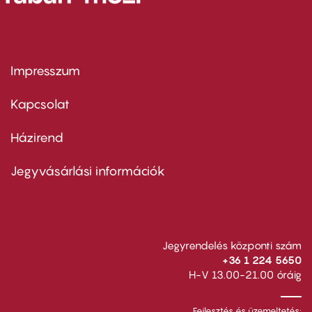
Impresszum
Footer
menu
first
Kapcsolat
Házirend
Footer
menu
second
Jegyvásárlási információk
Jegyrendelés központi szám
+36 1 224 5650
H-V 13.00-21.00 óráig
Fejlesztés és üzemeltetés: