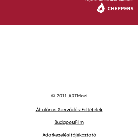
© 2011 ARTMozi
Footer
other
links
Általános Szerződési Feltételek
BudapestFilm
Adatkezelési tájékoztató