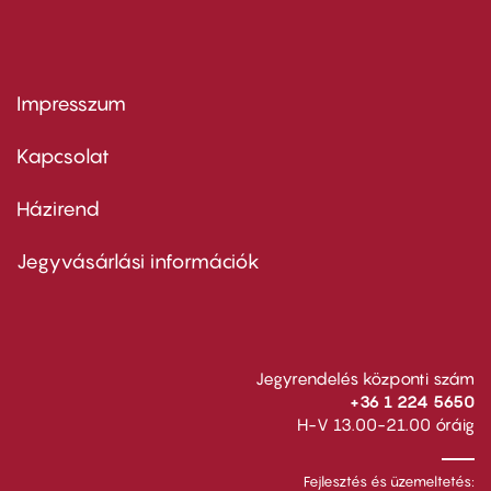
Impresszum
Footer
menu
first
Kapcsolat
Házirend
Footer
menu
second
Jegyvásárlási információk
Jegyrendelés központi szám
+36 1 224 5650
H-V 13.00-21.00 óráig
Fejlesztés és üzemeltetés: