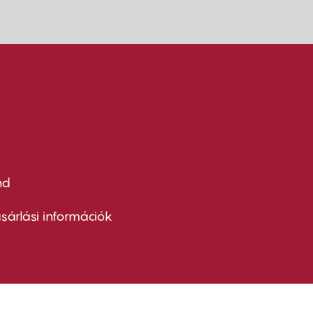
nd
ter
nu
sárlási információk
ond