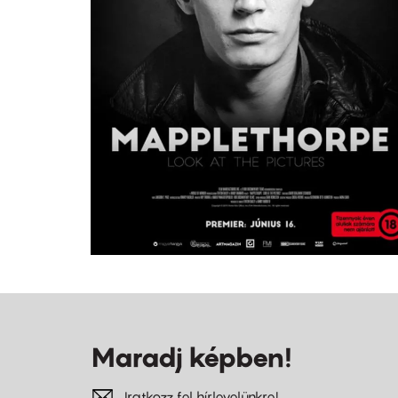
Maradj képben!
Iratkozz fel hírlevelünkre!