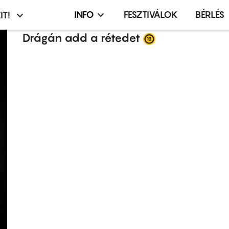
INFO
FESZTIVÁLOK
BÉRLÉS
IT!
Infó,
asztó
esemény,
Drágán add a rétedet
terembérlés
menü