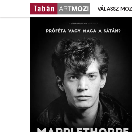
VÁLASSZ MOZ
Mozivál
Ugrás
menü
a
tartalomra