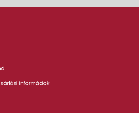
nd
ter
nu
sárlási információk
ond