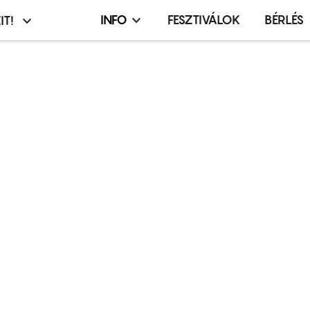
INFO
FESZTIVÁLOK
BÉRLÉS
IT!
Infó,
asztó
esemény,
terembérlés
menü