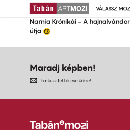
VÁLASSZ MOZ
Mozivál
Ugrás
menü
Narnia Krónikái - A hajnalvándor
a
útja
tartalomra
Maradj képben!
Iratkozz fel hírlevelünkre!