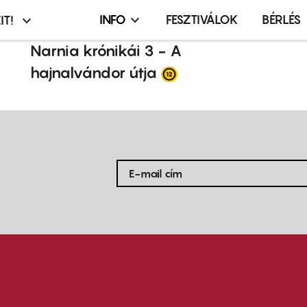
INFO
FESZTIVÁLOK
BÉRLÉS
IT!
Infó,
asztó
esemény,
Narnia krónikái 3 - A
terembérlés
hajnalvándor útja
menü