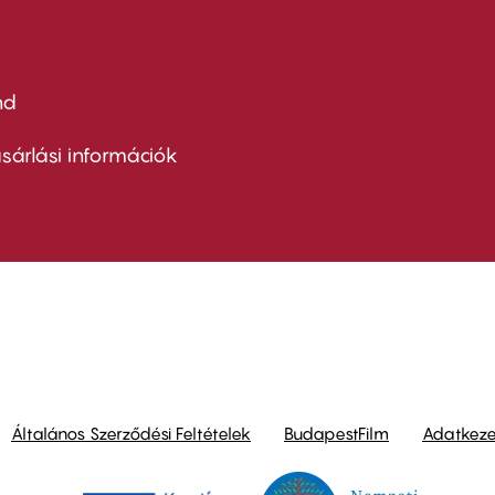
nd
ter
nu
sárlási információk
ond
Általános Szerződési Feltételek
BudapestFilm
Adatkezel