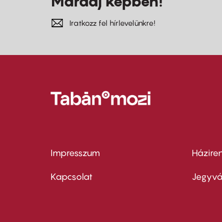
Maradj képben!
Iratkozz fel hírlevelünkre!
Impresszum
Házire
Footer
Foo
menu
me
Kapcsolat
Jegyvá
first
sec