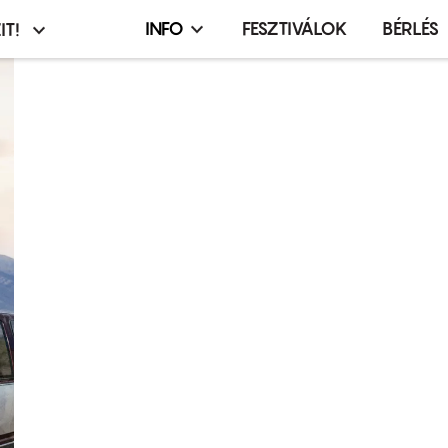
INFO
FESZTIVÁLOK
BÉRLÉS
IT!
Infó,
asztó
esemény,
terembérlés
menü