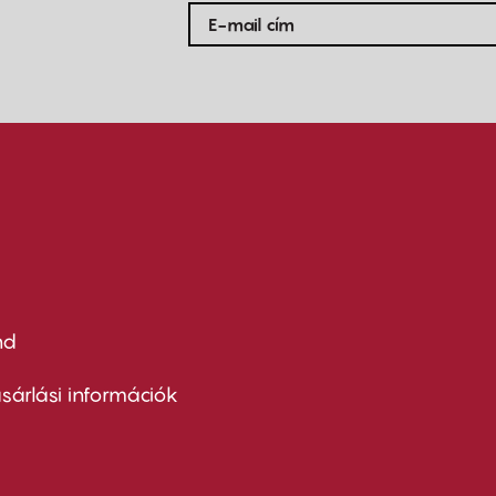
nd
ter
nu
sárlási információk
ond