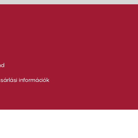
nd
ter
nu
sárlási információk
ond