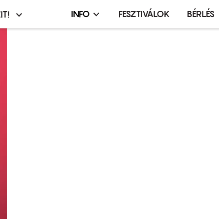
INFO
FESZTIVÁLOK
BÉRLÉS
IT!
Infó,
asztó
esemény,
terembérlés
menü