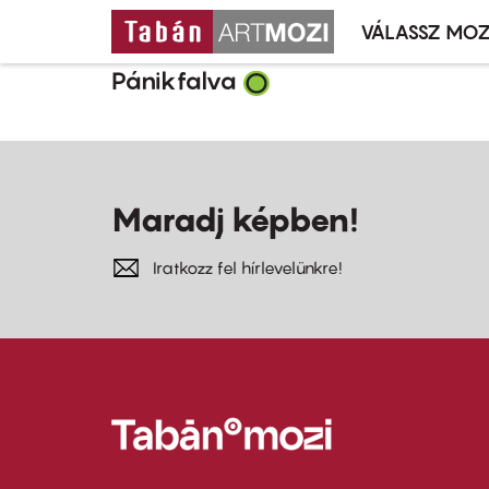
VÁLASSZ MOZ
Mozivál
Ugrás
menü
Pánikfalva
a
tartalomra
Maradj képben!
Iratkozz fel hírlevelünkre!