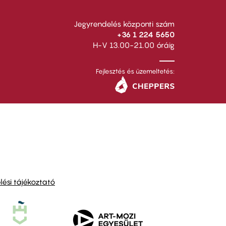
Jegyrendelés központi szám
+36 1 224 5650
H-V 13.00-21.00 óráig
Fejlesztés és üzemeltetés:
ési tájékoztató