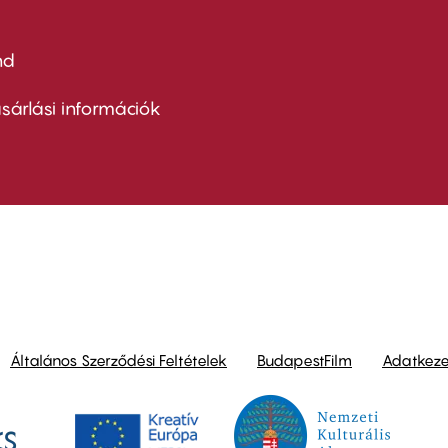
nd
ter
nu
sárlási információk
ond
Általános Szerződési Feltételek
BudapestFilm
Adatkezel