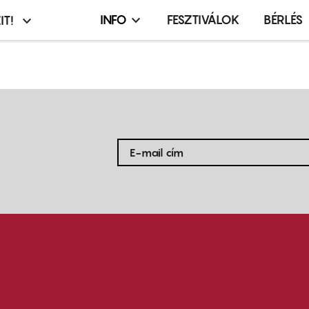
INFO
FESZTIVÁLOK
BÉRLÉS
IT!
Infó,
asztó
esemény,
terembérlés
menü