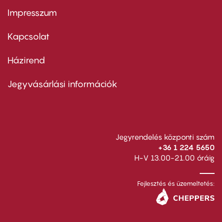
Impresszum
Footer
menu
first
Kapcsolat
Házirend
Footer
menu
second
Jegyvásárlási információk
Jegyrendelés központi szám
+36 1 224 5650
H-V 13.00-21.00 óráig
Fejlesztés és üzemeltetés: