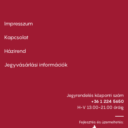
Impresszum
Footer
menu
first
Kapcsolat
Házirend
Footer
menu
second
Jegyvásárlási információk
Jegyrendelés központi szám
+36 1 224 5650
H-V 13.00-21.00 óráig
Fejlesztés és üzemeltetés: