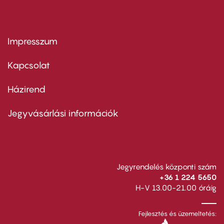
Impresszum
Footer
menu
first
Kapcsolat
Házirend
Footer
menu
second
Jegyvásárlási információk
Jegyrendelés központi szám
+36 1 224 5650
H-V 13.00-21.00 óráig
Fejlesztés és üzemeltetés: