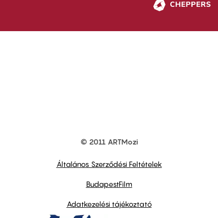
© 2011 ARTMozi
Footer
other
links
Általános Szerződési Feltételek
BudapestFilm
Adatkezelési tájékoztató