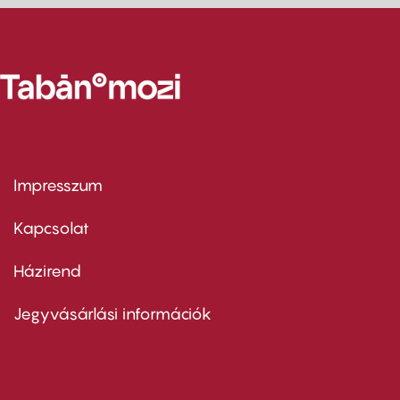
Impresszum
Footer
menu
first
Kapcsolat
Házirend
Footer
menu
second
Jegyvásárlási információk