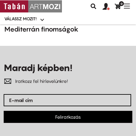
0
Felhasználói
Felhasznál
Nav
Keresés
fiók
fiók
átk
menü
menüje
VÁLASSZ MOZIT!
Moziválasztó
menü
Ugrás
Mediterrán finomságok
a
tartalomra
Maradj képben!
Iratkozz fel hírlevelünkre!
Feliratkozás