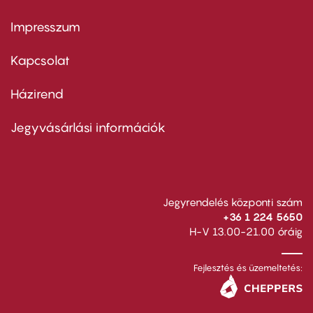
Impresszum
Footer
menu
first
Kapcsolat
Házirend
Footer
menu
second
Jegyvásárlási információk
Jegyrendelés központi szám
+36 1 224 5650
H-V 13.00-21.00 óráig
Fejlesztés és üzemeltetés: