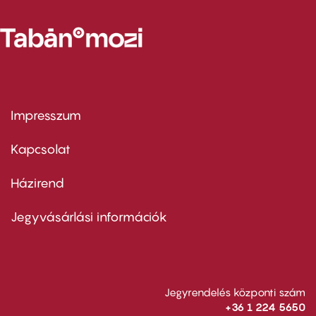
Impresszum
Footer
menu
first
Kapcsolat
Házirend
Footer
menu
second
Jegyvásárlási információk
Jegyrendelés központi szám
+36 1 224 5650