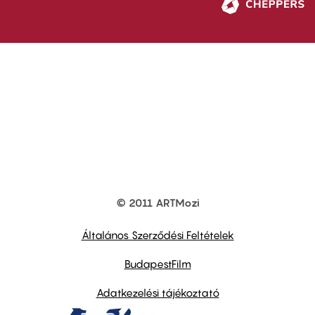
© 2011 ARTMozi
Footer
other
links
Általános Szerződési Feltételek
BudapestFilm
Adatkezelési tájékoztató