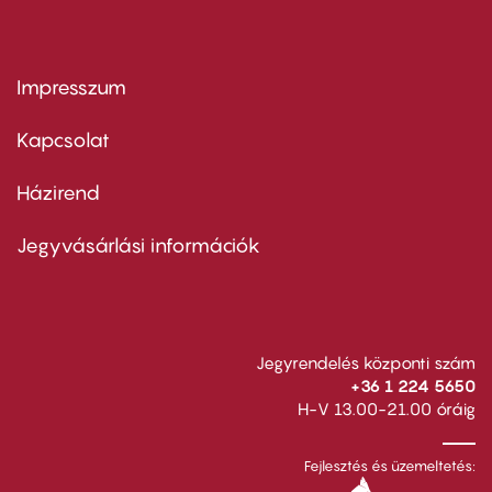
Impresszum
Footer
menu
first
Kapcsolat
Házirend
Footer
menu
second
Jegyvásárlási információk
Jegyrendelés központi szám
+36 1 224 5650
H-V 13.00-21.00 óráig
Fejlesztés és üzemeltetés: