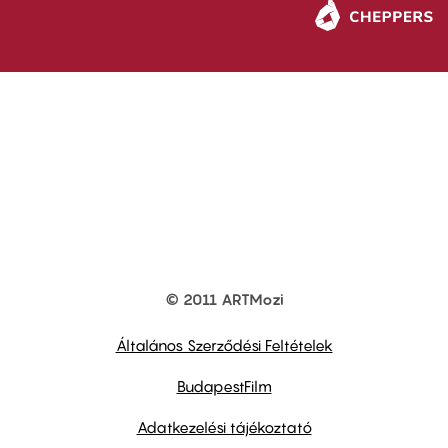
© 2011 ARTMozi
Footer
other
links
Általános Szerződési Feltételek
BudapestFilm
Adatkezelési tájékoztató