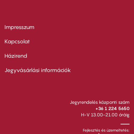
Impresszum
Footer
menu
first
Kapcsolat
Házirend
Footer
menu
second
Jegyvásárlási információk
Jegyrendelés központi szám
+36 1 224 5650
H-V 13.00-21.00 óráig
Fejlesztés és üzemeltetés: