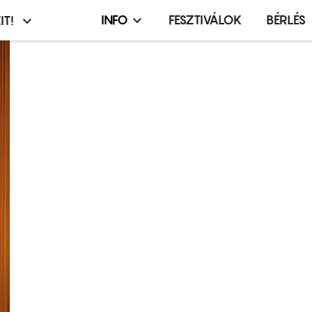
INFO
FESZTIVÁLOK
BÉRLÉS
IT!
Infó,
asztó
esemény,
terembérlés
menü