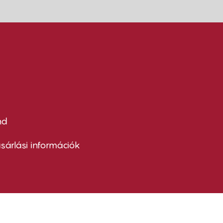
nd
ter
nu
sárlási információk
ond