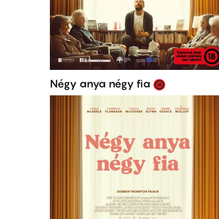
Négy anya négy fia