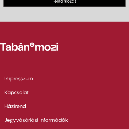
Feliratkozás
Impresszum
Footer
menu
first
Kapcsolat
Házirend
Footer
menu
second
Jegyvásárlási információk