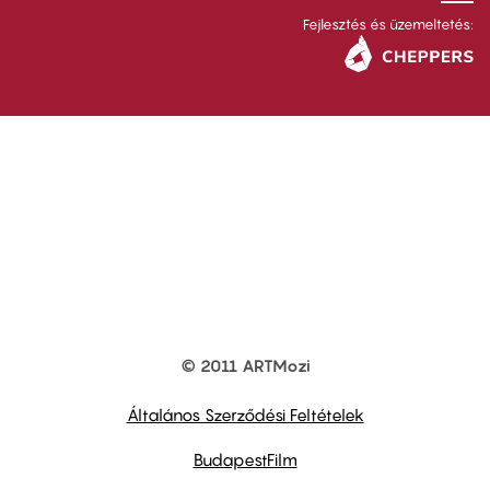
Fejlesztés és üzemeltetés:
© 2011 ARTMozi
Footer
other
links
Általános Szerződési Feltételek
BudapestFilm