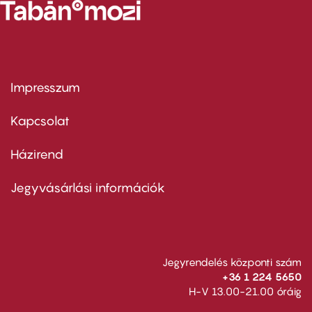
Impresszum
Footer
menu
first
Kapcsolat
Házirend
Footer
menu
second
Jegyvásárlási információk
Jegyrendelés központi szám
+36 1 224 5650
H-V 13.00-21.00 óráig