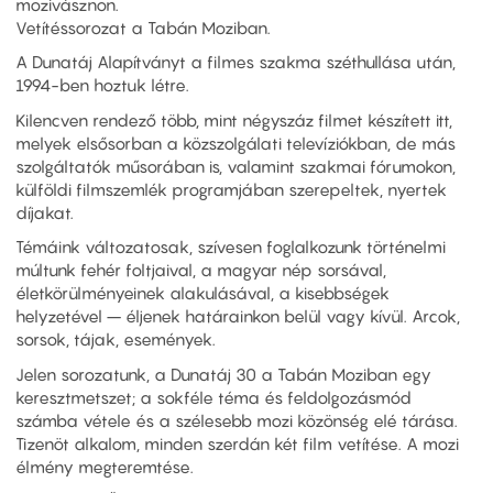
mozivásznon.
Vetítéssorozat a Tabán Moziban.
A Dunatáj Alapítványt a filmes szakma széthullása után,
1994-ben hoztuk létre.
Kilencven rendező több, mint négyszáz filmet készített itt,
melyek elsősorban a közszolgálati televíziókban, de más
szolgáltatók műsorában is, valamint szakmai fórumokon,
külföldi filmszemlék programjában szerepeltek, nyertek
díjakat.
Témáink változatosak, szívesen foglalkozunk történelmi
múltunk fehér foltjaival, a magyar nép sorsával,
életkörülményeinek alakulásával, a kisebbségek
helyzetével – éljenek határainkon belül vagy kívül. Arcok,
sorsok, tájak, események.
Jelen sorozatunk, a Dunatáj 30 a Tabán Moziban egy
keresztmetszet; a sokféle téma és feldolgozásmód
számba vétele és a szélesebb mozi közönség elé tárása.
Tizenöt alkalom, minden szerdán két film vetítése. A mozi
élmény megteremtése.