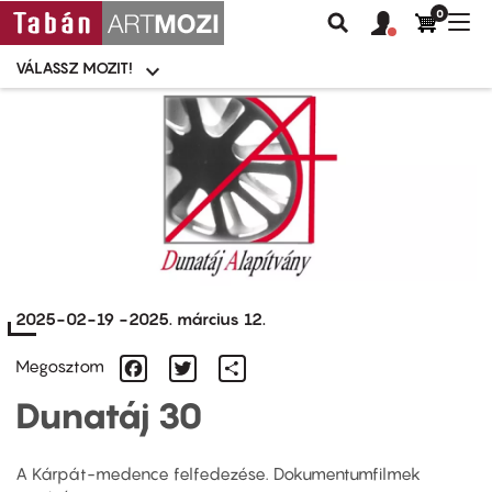
0
Felhasználói
Felhasznál
Nav
Keresés
fiók
fiók
átk
menü
menüje
VÁLASSZ MOZIT!
Moziválasztó
menü
Ugrás
a
tartalomra
2025-02-19
-
2025. március 12.
Facebook
Twitter
Share
Megosztom
Dunatáj 30
A Kárpát-medence felfedezése. Dokumentumfilmek