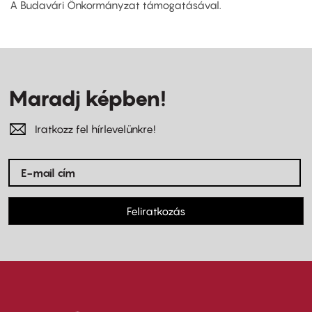
A Budavári Önkormányzat támogatásával.
Maradj képben!
Iratkozz fel hírlevelünkre!
Feliratkozás