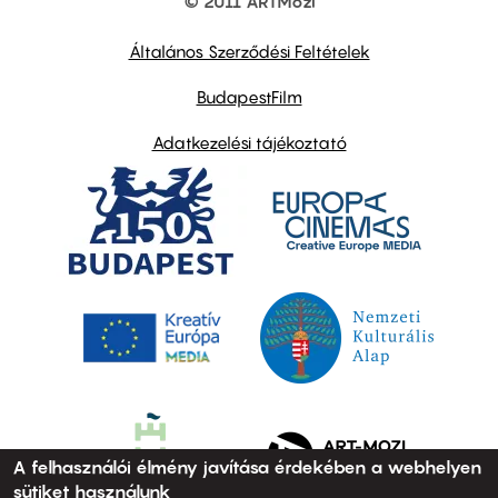
© 2011 ARTMozi
Footer
other
links
Általános Szerződési Feltételek
BudapestFilm
Adatkezelési tájékoztató
A felhasználói élmény javítása érdekében a webhelyen
sütiket használunk