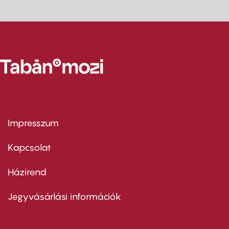
Impresszum
Footer
menu
first
Kapcsolat
Házirend
Footer
menu
second
Jegyvásárlási információk