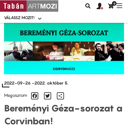
0
Felhasználói
Felhasznál
Nav
Keresés
fiók
fiók
átk
menü
menüje
VÁLASSZ MOZIT!
Moziválasztó
menü
Ugrás
a
tartalomra
2022-09-26
-
2022. október 5.
Facebook
Twitter
Share
Megosztom
Bereményi Géza-sorozat a
Corvinban!