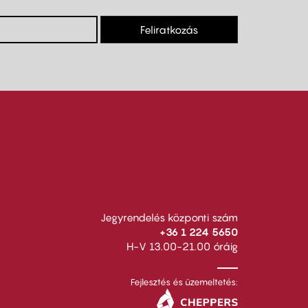
Feliratkozás
Jegyrendelés központi szám
+36 1 224 5650
H-V 13.00-21.00 óráig
Fejlesztés és üzemeltetés: