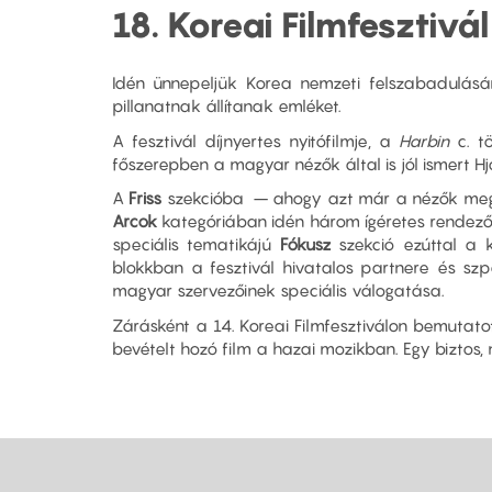
18. Koreai Filmfesztivál
Idén ünnepeljük Korea nemzeti felszabadulásán
pillanatnak állítanak emléket.
A fesztivál díjnyertes nyitófilmje, a
Harbin
c. t
főszerepben a magyar nézők által is jól ismert Hj
A
Friss
szekcióba – ahogy azt már a nézők megsz
Arcok
kategóriában idén három ígéretes rendez
speciális tematikájú
Fókusz
szekció ezúttal a k
blokkban a fesztivál hivatalos partnere és szp
magyar szervezőinek speciális válogatása.
Zárásként a 14. Koreai Filmfesztiválon bemutato
bevételt hozó film a hazai mozikban. Egy biztos,