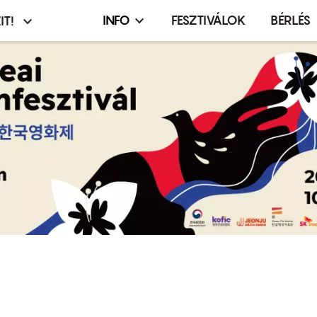
INFO
FESZTIVÁLOK
BÉRLÉS
IT!
Infó,
asztó
esemény,
terembérlés
menü