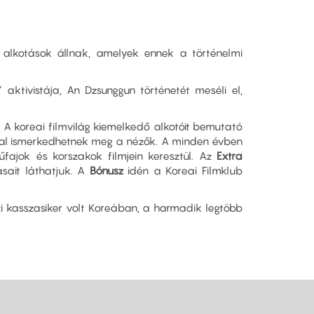
n alkotások állnak, amelyek ennek a történelmi
aktivistája, An Dzsunggun történetét meséli el,
A koreai filmvilág kiemelkedő alkotóit bemutató
al ismerkedhetnek meg a nézők. A minden évben
fajok és korszakok filmjein keresztül. Az
Extra
ásait láthatjuk. A
Bónusz
idén a Koreai Filmklub
zi kasszasiker volt Koreában, a harmadik legtöbb