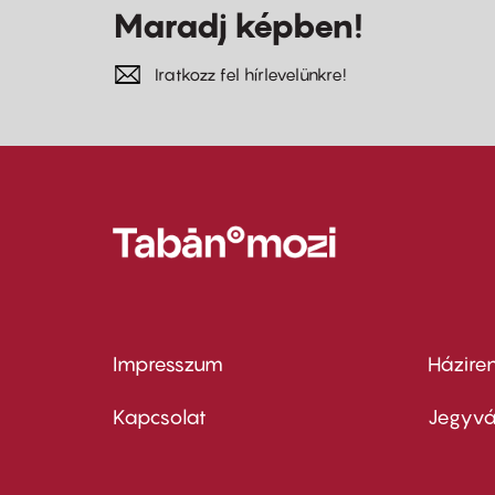
Maradj képben!
Iratkozz fel hírlevelünkre!
Impresszum
Házire
Footer
Foo
menu
me
Kapcsolat
Jegyvá
first
sec