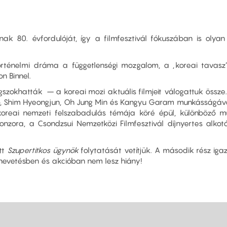
ak 80. évfordulóját, így a filmfesztivál fókuszában is olya
örténelmi dráma
a függetlenségi mozgalom, a „koreai tavasz” 
on Binnel.
okhatták – a koreai mozi aktuális filmjeit válogattuk össze. 
ő, Shim Hyeongjun, Oh Jung Min és Kangyu Garam munkásságáv
oreai nemzeti felszabadulás témája köré épül, különböző mű
onzora, a Csondzsui Nemzetközi Filmfesztivál díjnyertes alkot
tt
Szupertitkos ügynök
folytatását vetítjük. A második rész iga
 nevetésben és akcióban nem lesz hiány!