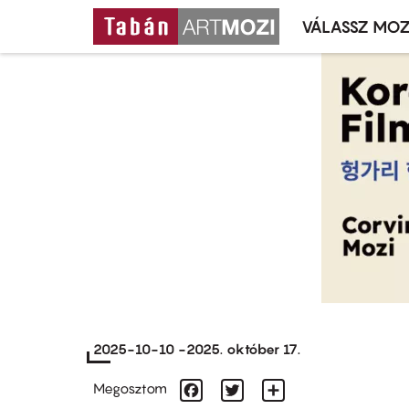
VÁLASSZ MOZ
Mozivál
Ugrás
menü
a
tartalomra
2025-10-10
-
2025. október 17.
Facebook
Twitter
Share
Megosztom