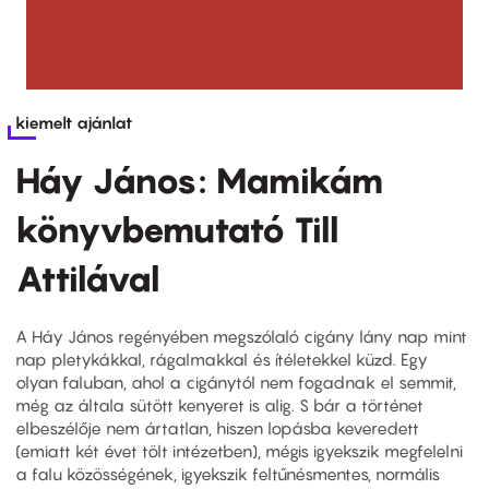
kiemelt ajánlat
Háy János: Mamikám
könyvbemutató Till
Attilával
A Háy János regényében megszólaló cigány lány nap mint
nap pletykákkal, rágalmakkal és ítéletekkel küzd. Egy
olyan faluban, ahol a cigánytól nem fogadnak el semmit,
még az általa sütött kenyeret is alig. S bár a történet
elbeszélője nem ártatlan, hiszen lopásba keveredett
(emiatt két évet tölt intézetben), mégis igyekszik megfelelni
a falu közösségének, igyekszik feltűnésmentes, normális