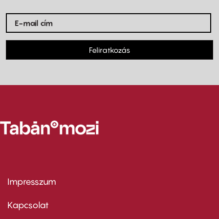
Feliratkozás
Impresszum
Footer
menu
first
Kapcsolat