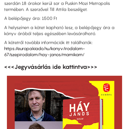
szerdán 18 órakor kerül sor a Puskin Mozi Metropolis
termében. A szerzővel Till Attila beszélget.
A belépőjegy ára: 1500 Ft
A helyszínen a kötet kapható lesz, a belépőjegy ára a
könyv árából teljes egészében levásárolható.
A kötetről további információk itt találhatók:
https://europakiado.hu/konyv/irodalom-
67/szepirodalom/hay-janos/mamikam/
<<<Jegyvásárlás ide kattintva>>>