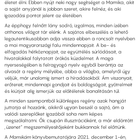
életet élni. Ebben nyújt neki nagy segítséget a Mamika, akit
a saját anyjánál is jobban szeret, akire felnéz, és aki
igazodási pontot jelent az életében.
Az épphogy felnőtt lány sodró, izgalmas, minden ízében
otthonos világot tár elénk. A sajátos elbeszélés a lehető
legautentikusabban adja vissza ebben a roncsolt nyelvben
a mai magyarországi falu mindennapjait. A be- és
elfogadás hétköznapjait, az együttélés súrlódásait, a
hivatalokkal folytatott örökös küzdelmet. A maga
nyerseségében is felragyogó nyelv egyből berántja az
olvasót a regény mélyébe, abba a világba, amelyről úgy
véljük, már unalomig ismert a híradásokból. Ám viszonyait,
erőtereit, mindennapi gondjait és boldogságait, gyötrelmeit
és kiútjait alig ismerjük az előítéletek banalitásán túl.
A minden szempontból különleges regény azok hangját
juttatja el hozzánk, akikről ugyan beszél a sajtó, ám a
valódi szereplőket igazából soha nem képes
megszólaltatni. Ők csupán illusztrációként, a már eldöntött
„üzenet” megszemélyesítőjeként bukkannak fel előttünk.
A
Mamikám
könyvbemutatójára 2021. december 1-én,