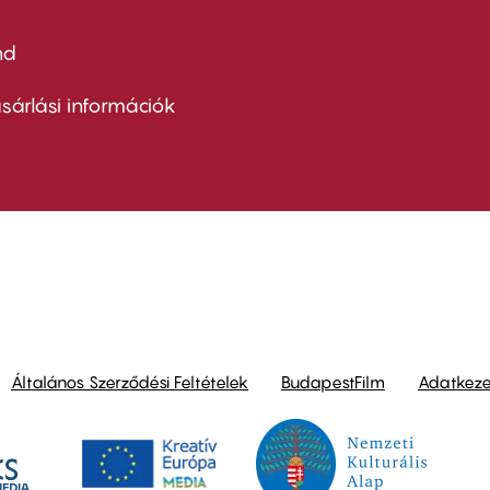
nd
ter
nu
sárlási információk
ond
Általános Szerződési Feltételek
BudapestFilm
Adatkezel