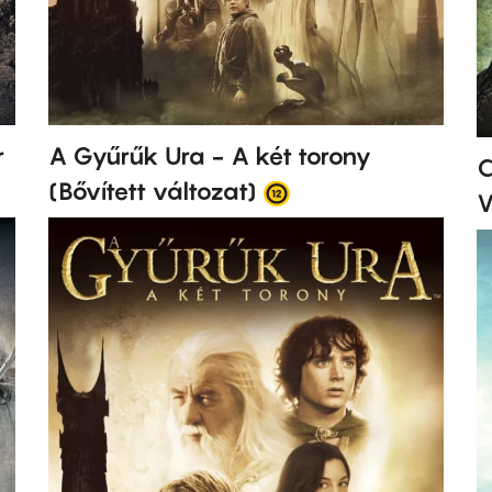
r
A Gyűrűk Ura - A két torony
C
(Bővített változat)
V