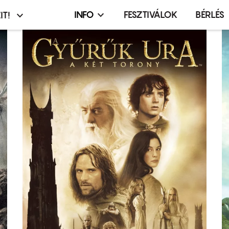
INFO
FESZTIVÁLOK
BÉRLÉS
IT!
Infó,
asztó
esemény,
terembérlés
menü