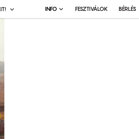
INFO
FESZTIVÁLOK
BÉRLÉS
IT!
Infó,
asztó
esemény,
terembérlés
menü