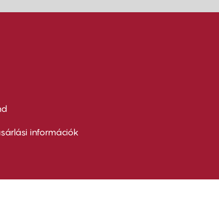
nd
ter
nu
sárlási információk
ond