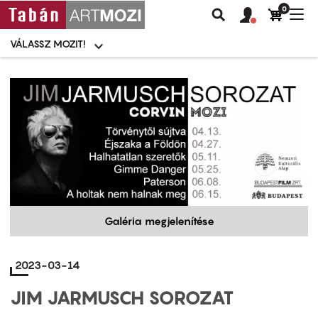
0
Felhasználói
Felhasznál
Nav
Keresés
fiók
fiók
átk
menü
menüje
VÁLASSZ MOZIT!
Moziválasztó
menü
Ugrás
a
tartalomra
Galéria megjelenítése
2023-03-14
JIM JARMUSCH SOROZAT