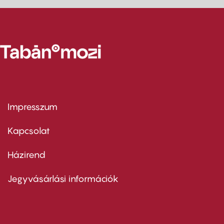
Impresszum
Footer
menu
first
Kapcsolat
Házirend
Footer
menu
second
Jegyvásárlási információk