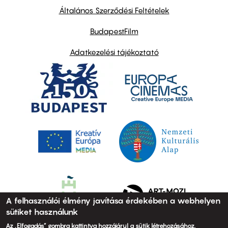
links
Általános Szerződési Feltételek
BudapestFilm
Adatkezelési tájékoztató
A felhasználói élmény javítása érdekében a webhelyen
sütiket használunk
Az „Elfogadás” gombra kattintva hozzájárul a sütik létrehozásához.