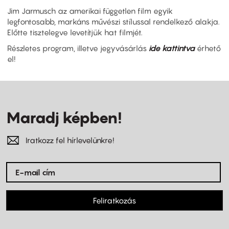
Jim Jarmusch az amerikai független film egyik
legfontosabb, markáns művészi stílussal rendelkező alakja.
Előtte tisztelegve levetítjük hat filmjét.
Részletes program, illetve jegyvásárlás
ide kattintva
érhető
el!
Maradj képben!
Iratkozz fel hírlevelünkre!
Feliratkozás