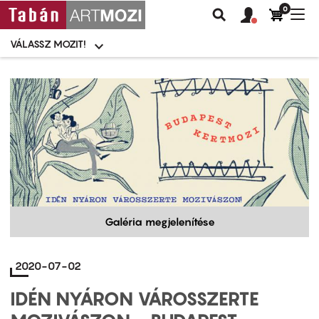
0
Felhasználói
Felhasznál
Nav
Keresés
fiók
fiók
átk
menü
menüje
VÁLASSZ MOZIT!
Moziválasztó
menü
Ugrás
a
tartalomra
Galéria megjelenítése
2020-07-02
IDÉN NYÁRON VÁROSSZERTE