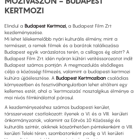
MOZIVÁSZON - BUDAPEST
KERTMOZI
Elindul a
Budapest Kertmozi
,
a Budapest Film Zrt
kezdeményezése.
Mi lehet lélekemelőbb nyári kulturális élmény, mint a
természet, a remek filmek és a barátok találkozása
Budapest egyik varázslatos terén, a csillagos ég alatt? A
Budapest Film Zrt. idén nyáron kültéri vetítéssorozatot indít
Budapest számos pontján. A megmozdulás elsődleges
célja a közösségi filmezés, valamint a budapesti kertmozi
kultúra újjáélesztése. A
Budapest Kertmoziban
családias
környezetben és fesztiválhangulatban lehet eltölteni egy
kellemes estét, ahol a ’kertmozizás’ nosztalgikus élménye a
mai nívós filmkínálattal párosul.
A kezdeményezéshez számos budapesti kerület,
társszervezet csatlakozott: ilyenek a VI. és a VIII. kerületi
önkormányzatok, valamint az Eötvös 10 Közösségi és
kulturális színtér, akiknek köszönhetően péntekenként a VIII.
kerületi Teleki téren, szombatonként pedig a VI. kerületi