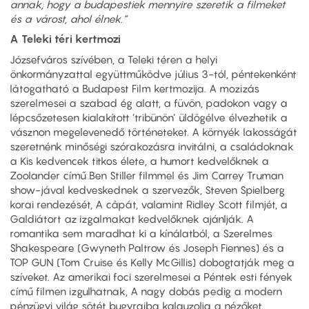
annak, hogy a budapestiek mennyire szeretik a filmeket
és a várost, ahol élnek.“
A Teleki téri kertmozi
Józsefváros szívében, a Teleki téren a helyi
önkormányzattal együttműködve július 3-tól, péntekenként
látogatható a Budapest Film kertmozija. A mozizás
szerelmesei a szabad ég alatt, a füvön, padokon vagy a
lépcsőzetesen kialakított ’tribünön’ üldögélve élvezhetik a
vásznon megelevenedő történeteket. A környék lakosságát
szeretnénk minőségi szórakozásra invitálni, a családoknak
a Kis kedvencek titkos élete, a humort kedvelőknek a
Zoolander című Ben Stiller filmmel és Jim Carrey Truman
show-jával kedveskednek a szervezők, Steven Spielberg
korai rendezését, A cápát, valamint Ridley Scott filmjét, a
Galdiátort az izgalmakat kedvelőknek ajánlják. A
romantika sem maradhat ki a kínálatból, a Szerelmes
Shakespeare (Gwyneth Paltrow és Joseph Fiennes) és a
TOP GUN (Tom Cruise és Kelly McGillis) dobogtatják meg a
szíveket. Az amerikai foci szerelmesei a Péntek esti fények
című filmen izgulhatnak, A nagy dobás pedig a modern
pénzügyi világ sötét bugyraiba kalauzolja a nézőket.