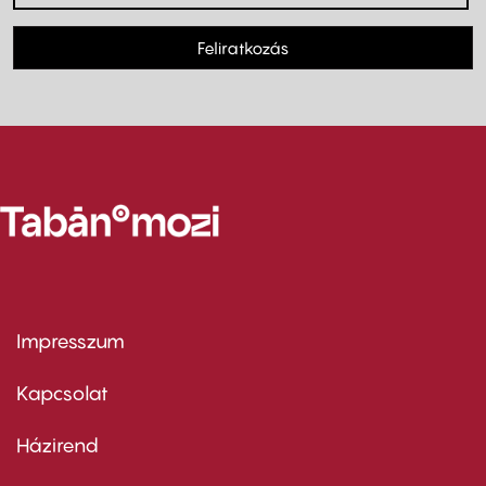
Feliratkozás
Impresszum
Footer
menu
first
Kapcsolat
Házirend
Footer
menu