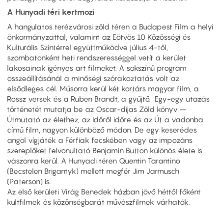
A Hunyadi téri kertmozi
A hangulatos terézvárosi zöld téren a Budapest Film a helyi
önkormányzattal, valamint az Eötvös 10 Közösségi és
Kulturális Színtérrel együttműködve július 4-től,
szombatonként heti rendszerességgel vetít a kerület
lakosainak igényes art filmeket. A sokszínű program
összeállításánál a minőségi szórakoztatás volt az
elsődleges cél. Műsorra kerül két kortárs magyar film, a
Rossz versek és a Ruben Brandt, a gyűjtő. Egy-egy utazás
történetét mutatja be az Oscar-díjas Zöld könyv –
Útmutató az élethez, az Időről időre és az Út a vadonba
című film, nagyon különböző módon. De egy keserédes
angol vígjáték a Férfiak fecskében vagy az impozáns
szereplőket felvonultató Benjamin Button különös élete is
vászonra kerül. A Hunyadi téren Quentin Tarantino
(Becstelen Brigantyk) mellett megfér Jim Jarmusch
(Paterson) is.
Az első kerületi Virág Benedek házban jövő héttől főként
kultfilmek és közönségbarát művészfilmek várhatók.