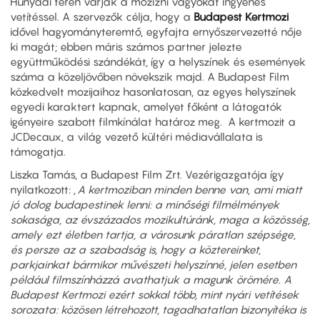
Hunyadi téren várják a mozizni vágyókat ingyenes
vetítéssel. A szervezők célja, hogy a
Budapest Kertmozi
idővel hagyományteremtő, egyfajta ernyőszervezetté nője
ki magát; ebben máris számos partner jelezte
együttműködési szándékát, így a helyszínek és események
száma a közeljövőben növekszik majd. A Budapest Film
közkedvelt mozijaihoz hasonlatosan, az egyes helyszínek
egyedi karaktert kapnak, amelyet főként a látogatók
igényeire szabott filmkínálat határoz meg. A kertmozit a
JCDecaux, a világ vezető kültéri médiavállalata is
támogatja.
Liszka Tamás, a Budapest Film Zrt. Vezérigazgatója így
nyilatkozott:
„A kertmoziban minden benne van, ami miatt
jó dolog budapestinek lenni: a minőségi filmélmények
sokasága, az évszázados mozikultúránk, maga a közösség,
amely ezt életben tartja, a városunk páratlan szépsége,
és persze az a szabadság is, hogy a köztereinket,
parkjainkat bármikor művészeti helyszínné, jelen esetben
például filmszínházzá avathatjuk a magunk örömére. A
Budapest Kertmozi ezért sokkal több, mint nyári vetítések
sorozata: közösen létrehozott, tagadhatatlan bizonyítéka is