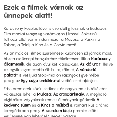
Ezek a filmek várnak az
ünnepek alatt!
Karácsony közeledtével is csordultig lesznek a Budapest
Film mozijai rengeteg varázslatos filmmel. Sokszínű
felhozatallal vár minden nézőt a Művész, a Puskin, a
Tabán, a Toldi, a Kino és a Corvin mozi!
Az animációs filmek szerelmesei különösen jól járnak most,
hiszen az ünnepi hangulathoz tökéletesen illik a
Karácsonyi
állatmesék
, de azon kívül két klasszikust,
Az idő urait
, illetve
az egyik legismertebb Ghibli rajzfilmet,
A vándorló
palotát
is vetítjük! Stop-motion rajongók figyelmébe
pedig az
Egy csiga emlékiratai
vetítéseket ajánljuk.
Friss premierek közül kicsiknek és nagyoknak is tökéletes
választás lehet a
Mufasa: Az oroszlánkirály
. A megható
vígjátékra vágyóknak remek élménynek ígérkezik
A
kedvenc sütim
és a
Kincs a múltból
is, romantikus dráma
kategóriában pedig
A szerelem ideje
premier előtti
vetítéseire van lehetőség jegyet váltani.