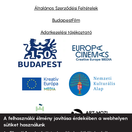
other
links
Általános Szerződési Feltételek
BudapestFilm
Adatkezelési tájékoztató
A felhasználói élmény javítása érdekében a webhelyen
sütiket használunk