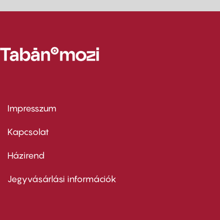
Impresszum
Footer
menu
first
Kapcsolat
Házirend
Footer
menu
second
Jegyvásárlási információk