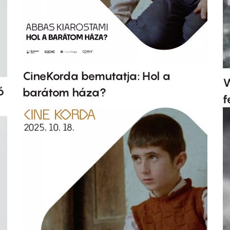
CineKorda bemutatja: Hol a
W
ó
barátom háza?
f