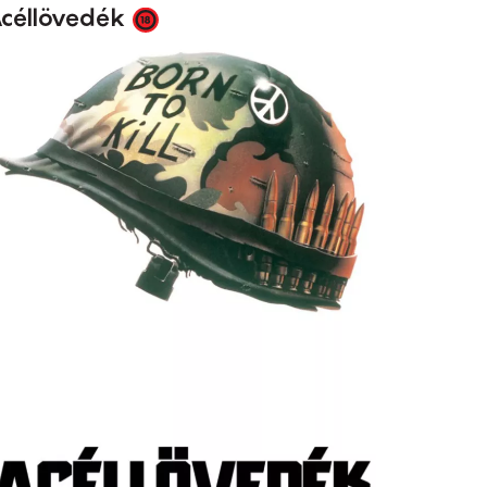
céllövedék