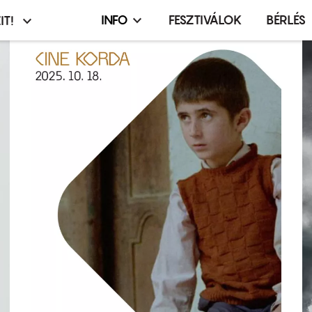
INFO
FESZTIVÁLOK
BÉRLÉS
IT!
Infó,
asztó
esemény,
terembérlés
menü