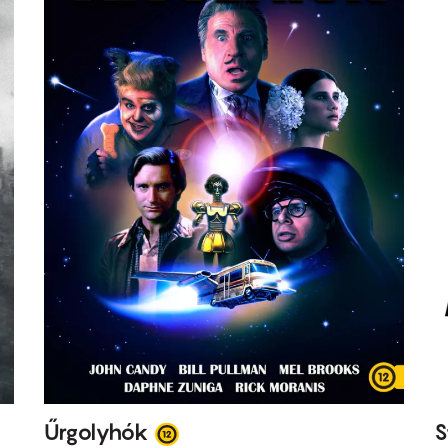
Űrgolyhók
S