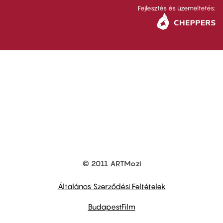
Fejlesztés és üzemeltetés:
© 2011 ARTMozi
Footer
other
links
Általános Szerződési Feltételek
BudapestFilm