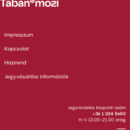
Impresszum
Footer
menu
first
Kapcsolat
Házirend
Footer
menu
second
Jegyvásárlási információk
Jegyrendelés központi szám
+36 1 224 5650
H-V 13.00-21.00 óráig