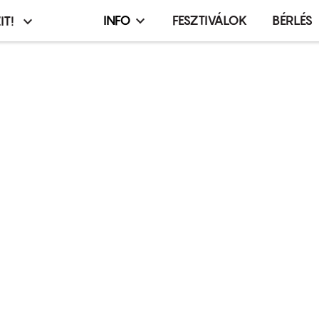
INFO
FESZTIVÁLOK
BÉRLÉS
IT!
Infó,
asztó
esemény,
terembérlés
menü