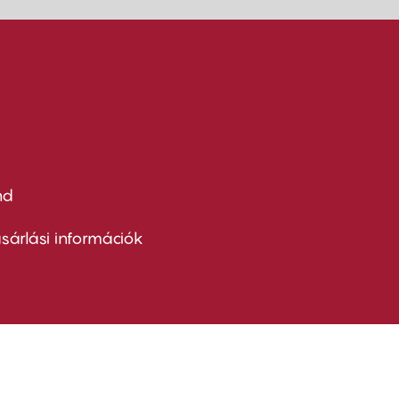
nd
ter
nu
sárlási információk
ond