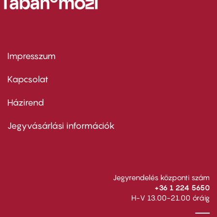
Impresszum
Footer
menu
first
Kapcsolat
Házirend
Footer
menu
second
Jegyvásárlási információk
Jegyrendelés központi szám
+36 1 224 5650
H-V 13.00-21.00 óráig