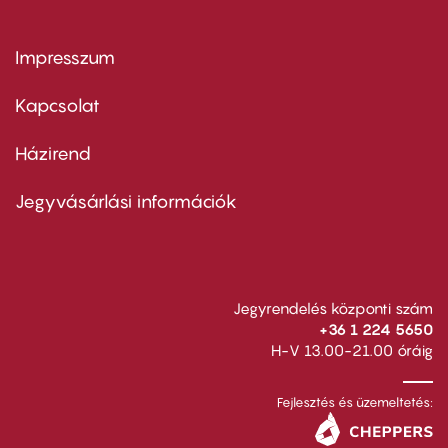
Impresszum
Footer
menu
first
Kapcsolat
Házirend
Footer
menu
second
Jegyvásárlási információk
Jegyrendelés központi szám
+36 1 224 5650
H-V 13.00-21.00 óráig
Fejlesztés és üzemeltetés: