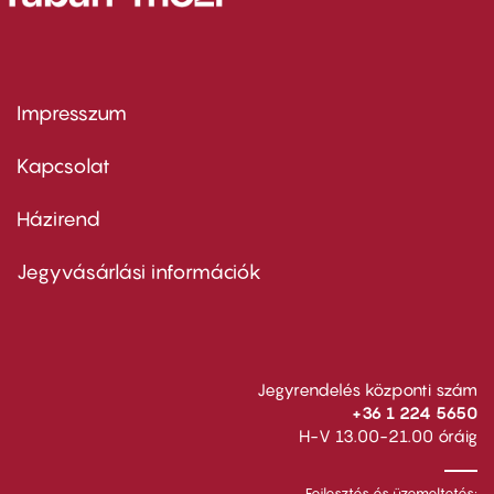
Impresszum
Footer
menu
first
Kapcsolat
Házirend
Footer
menu
second
Jegyvásárlási információk
Jegyrendelés központi szám
+36 1 224 5650
H-V 13.00-21.00 óráig
Fejlesztés és üzemeltetés: