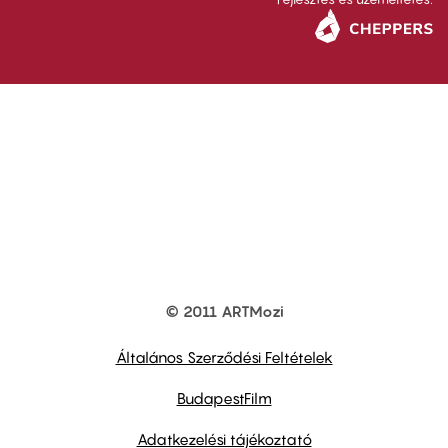
© 2011 ARTMozi
Footer
other
links
Általános Szerződési Feltételek
BudapestFilm
Adatkezelési tájékoztató