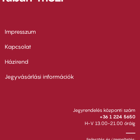
Impresszum
Footer
menu
first
Kapcsolat
Házirend
Footer
menu
second
Jegyvásárlási információk
Jegyrendelés központi szám
+36 1 224 5650
H-V 13.00-21.00 óráig
Fejlesztés és üzemeltetés: