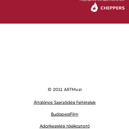
© 2011 ARTMozi
Footer
other
links
Általános Szerződési Feltételek
BudapestFilm
Adatkezelési tájékoztató