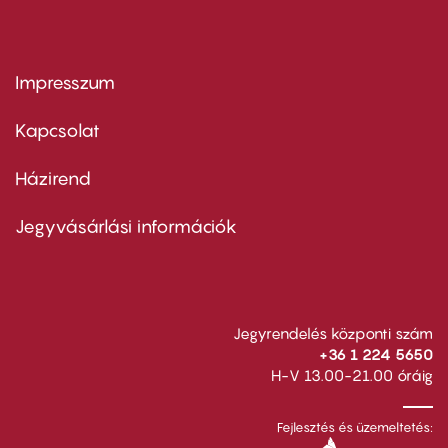
Impresszum
Footer
menu
first
Kapcsolat
Házirend
Footer
menu
second
Jegyvásárlási információk
Jegyrendelés központi szám
+36 1 224 5650
H-V 13.00-21.00 óráig
Fejlesztés és üzemeltetés: