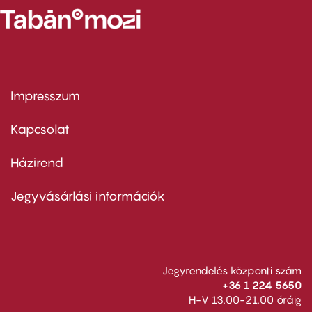
Impresszum
Footer
menu
first
Kapcsolat
Házirend
Footer
menu
second
Jegyvásárlási információk
Jegyrendelés központi szám
+36 1 224 5650
H-V 13.00-21.00 óráig