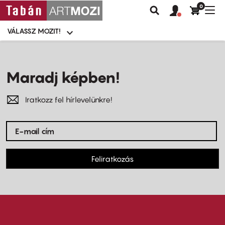
0
Felhasználói
Felhasznál
Nav
Keresés
fiók
fiók
átk
menü
menüje
VÁLASSZ MOZIT!
Moziválasztó
menü
Ugrás
a
tartalomra
Maradj képben!
Iratkozz fel hírlevelünkre!
Feliratkozás