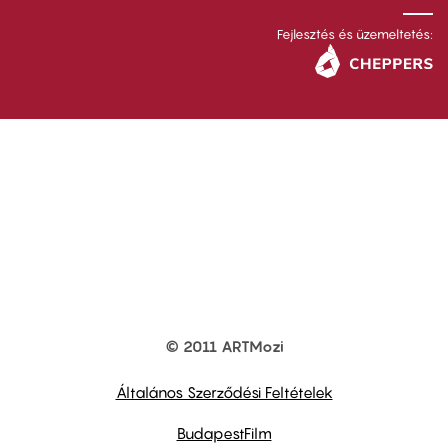
Fejlesztés és üzemeltetés:
© 2011 ARTMozi
Footer
other
links
Általános Szerződési Feltételek
BudapestFilm