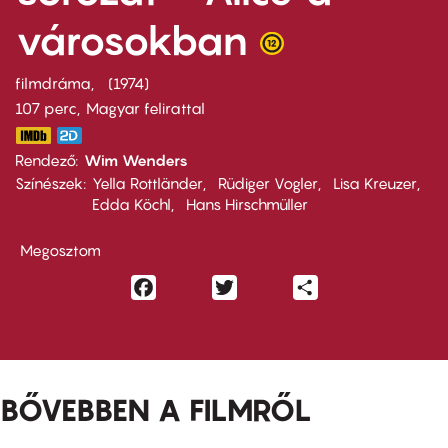
városokban
filmdráma
1974
107 perc,
Magyar felirattal
Rendező
Wim Wenders
Színészek
Yella Rottländer
Rüdiger Vogler
Lisa Kreuzer
Edda Köchl
Hans Hirschmüller
Megosztom
Facebook
Twitter
Share
BŐVEBBEN A FILMRŐL