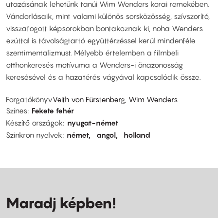
utazásának lehetünk tanúi Wim Wenders korai remekében.
Vándorlásaik, mint valami különös sorsközösség, szívszorító,
visszafogott képsorokban bontakoznak ki, noha Wenders
ezúttal is távolságtartó együttérzéssel kerül mindenféle
szentimentalizmust. Mélyebb értelemben a filmbeli
otthonkeresés motívuma a Wenders-i önazonosság
keresésével és a hazatérés vágyával kapcsolódik össze.
Forgatókönyv
Veith von Fürstenberg, Wim Wenders
Színes
Fekete fehér
Készítő országok
nyugat-német
Szinkron nyelvek
német
angol
holland
Maradj képben!