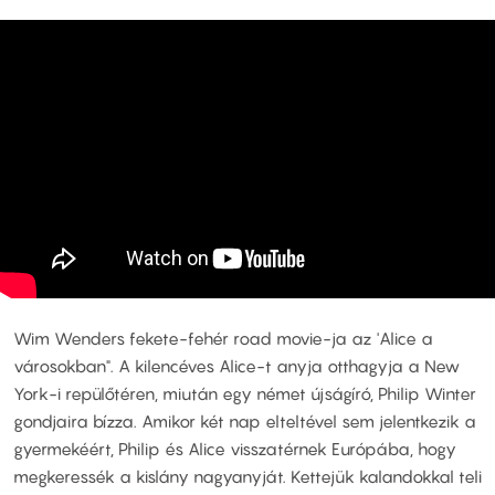
Wim Wenders fekete-fehér road movie-ja az 'Alice a
városokban". A kilencéves Alice-t anyja otthagyja a New
York-i repülőtéren, miután egy német újságíró, Philip Winter
gondjaira bízza. Amikor két nap elteltével sem jelentkezik a
gyermekéért, Philip és Alice visszatérnek Európába, hogy
megkeressék a kislány nagyanyját. Kettejük kalandokkal teli