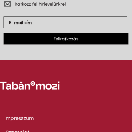
Iratkozz fel hírlevelünkre!
Feliratkozás
Impresszum
Footer
menu
first