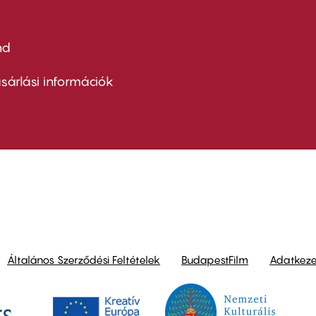
nd
ter
nu
sárlási információk
ond
Általános Szerződési Feltételek
BudapestFilm
Adatkezel