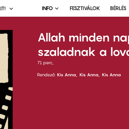
INFO
FESZTIVÁLOK
BÉRLÉS
IT!
Infó,
asztó
esemény,
terembérlés
Allah minden na
menü
szaladnak a lov
71 perc,
Rendező
Kis Anna
Kis Anna
Kis Anna