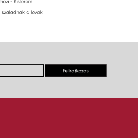
 mozi - Kisterem
n szaladnak a lovak
Feliratkozás