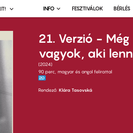
INFO
FESZTIVÁLOK
BÉRLÉS
IT!
Infó,
asztó
esemény,
terembérlés
21. Verzió - Mé
menü
vagyok, aki lenn
2024
90 perc,
magyar és angol felirattal
Rendező
Klára Tasovská