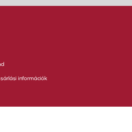
nd
ter
nu
sárlási információk
ond