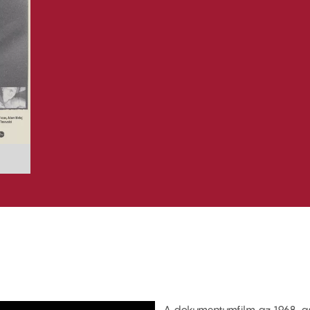
A dokumentumfilm az 1968-as 