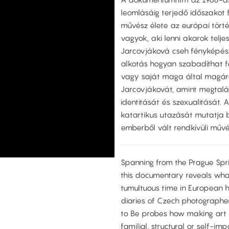
leomlásáig terjedő időszakot 
művész élete az európai tör
vagyok, aki lenni akarok telj
Jarcovjáková cseh fényképész 
alkotás hogyan szabadíthat fe
vagy saját maga által magára 
Jarcovjákovát, amint megtalálj
identitását és szexualitását. 
katartikus utazását mutatja b
emberből vált rendkívüli m
Spanning from the Prague Spring
this documentary reveals what
tumultuous time in European h
diaries of Czech photographer
to Be probes how making art
familial, structural or self-i