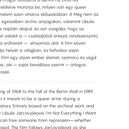
felölelve mutatja be, milyen volt egy queer
ténelem ezen viharos időszakában. A Még nem az
es egészében archív anyagokon, valamint Libuše
naplóin alapul, és azt vizsgálja, hogy az
l valakit a – családjából érkező, rendszerszintű
erőltetett – elnyomás alól. A film követi
a helyét a világban, és felfedezi saját
A film egy olyan ember életteli, szomorú és végül
e, aki – saját bevallása szerint – átlagos
űvésszé.
 of 1968 to the fall of the Berlin Wall in 1989,
 it meant to be a queer artist during a
istory. Entirely based on the archival work and
 Libuše Jarcovjáková, I'm Not Everything I Want
 can free someone from repression—whether
mposed. The film follows Jarcovjáková as she